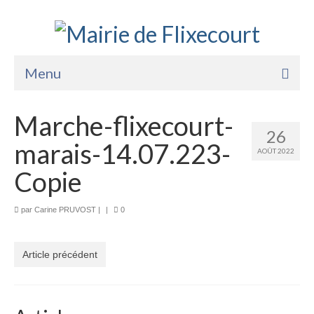
Menu
Accueil
Marche-flixecourt-
26
La Mairie
marais-14.07.223-
AOÛT 2022
Vie Pratique
Copie
Services
par
Carine PRUVOST
|
|
0
Enfance Jeunesse
Sports Loisirs et Culture
Article précédent