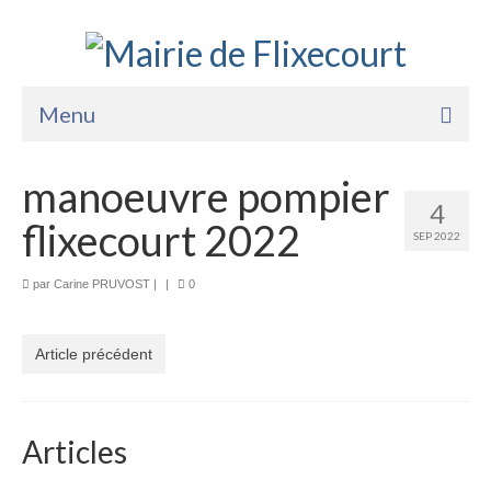
Menu
Accueil
manoeuvre pompier
4
La Mairie
flixecourt 2022
SEP 2022
Vie Pratique
par
Carine PRUVOST
|
|
0
Services
Enfance Jeunesse
Article précédent
Sports Loisirs et Culture
Articles