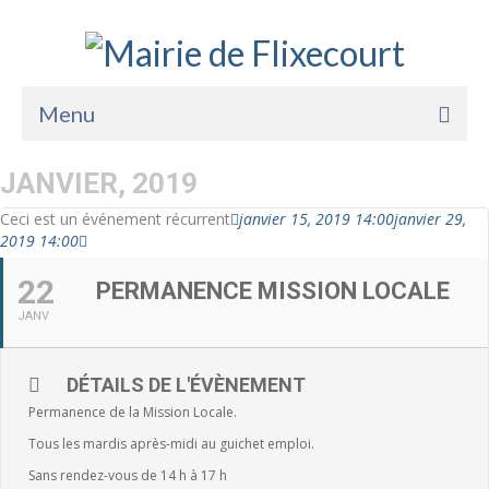
Menu
Accueil
JANVIER, 2019
La Mairie
Ceci est un événement récurrent
janvier 15, 2019 14:00
janvier 29,
2019 14:00
Vie Pratique
22
PERMANENCE MISSION LOCALE
Services
JANV
Enfance Jeunesse
DÉTAILS DE L'ÉVÈNEMENT
Sports Loisirs et Culture
Permanence de la Mission Locale.
Tous les mardis après-midi au guichet emploi.
Sans rendez-vous de 14 h à 17 h