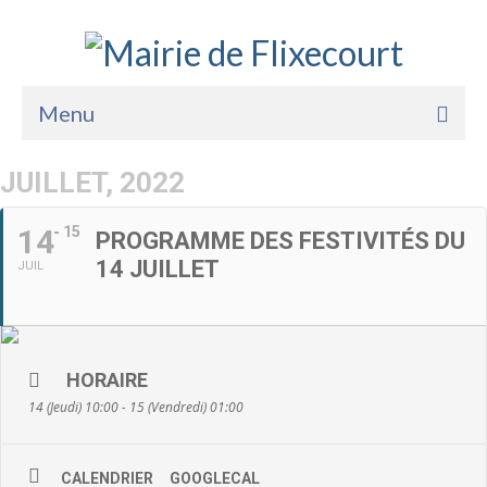
Menu
Accueil
JUILLET, 2022
La Mairie
14
15
PROGRAMME DES FESTIVITÉS DU
Vie Pratique
14 JUILLET
JUIL
Services
Enfance Jeunesse
HORAIRE
Sports Loisirs et Culture
14 (Jeudi) 10:00 - 15 (Vendredi) 01:00
CALENDRIER
GOOGLECAL