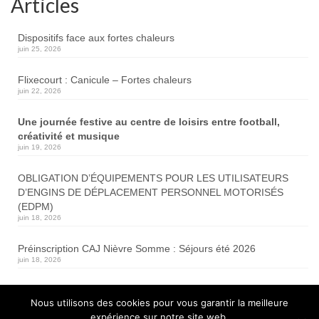
Articles
Dispositifs face aux fortes chaleurs
juin 25, 2026
Flixecourt : Canicule – Fortes chaleurs
juin 22, 2026
Une journée festive au centre de loisirs entre football,
créativité et musique
juin 19, 2026
OBLIGATION D’ÉQUIPEMENTS POUR LES UTILISATEURS
D’ENGINS DE DÉPLACEMENT PERSONNEL MOTORISÉS
(EDPM)
juin 18, 2026
Préinscription CAJ Nièvre Somme : Séjours été 2026
juin 18, 2026
Travaux de renforcement de chaussée
Nous utilisons des cookies pour vous garantir la meilleure
RD1001
expérience sur notre site web.
juin 17, 2026