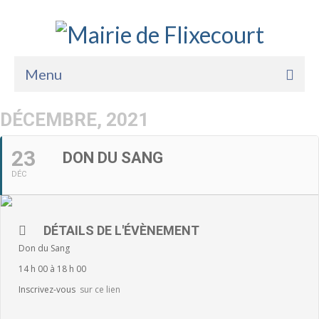
Menu
Accueil
DÉCEMBRE, 2021
La Mairie
23
DON DU SANG
Vie Pratique
DÉC
Services
Enfance Jeunesse
DÉTAILS DE L'ÉVÈNEMENT
Don du Sang
Sports Loisirs et Culture
14 h 00 à 18 h 00
Inscrivez-vous
sur ce lien