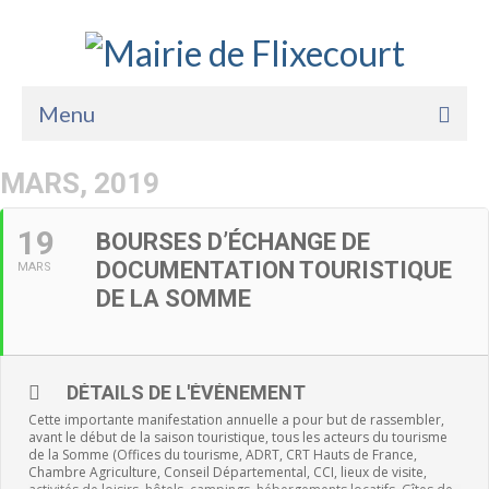
Menu
Accueil
MARS, 2019
La Mairie
19
BOURSES D’ÉCHANGE DE
Vie Pratique
DOCUMENTATION TOURISTIQUE
MARS
DE LA SOMME
Services
Enfance Jeunesse
DÉTAILS DE L'ÉVÈNEMENT
Sports Loisirs et Culture
Cette importante manifestation annuelle a pour but de rassembler,
avant le début de la saison touristique, tous les acteurs du tourisme
de la Somme (Offices du tourisme, ADRT, CRT Hauts de France,
Chambre Agriculture, Conseil Départemental, CCI, lieux de visite,