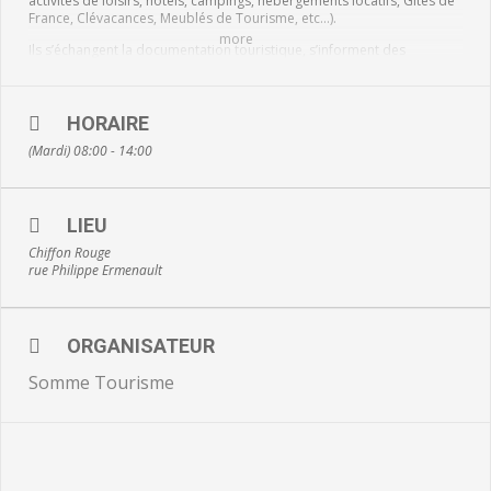
activités de loisirs, hôtels, campings, hébergements locatifs, Gîtes de
France, Clévacances, Meublés de Tourisme, etc…).
more
Ils s’échangent la documentation touristique, s’informent des
nouveautés et actualités.
Salon organisé par Somme Tourisme.
HORAIRE
Ouvert exclusivement aux professionnels du tourisme.
(Mardi) 08:00 - 14:00
LIEU
Chiffon Rouge
rue Philippe Ermenault
ORGANISATEUR
Somme Tourisme