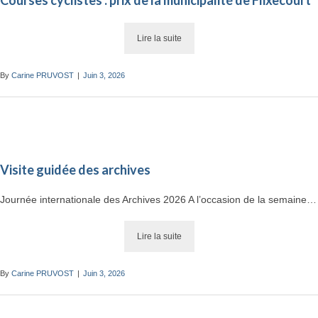
Lire la suite
et musique
Préinscription CAJ Nièvre Somme :
Lire la suite
Séjours été 2026
Lire la suite
Lire la suite
By
Carine PRUVOST
|
Juin 3, 2026
OBLIGATION D’ÉQUIPEMENTS
POUR LES UTILISATEURS
D’ENGINS DE DÉPLACEMENT
PERSONNEL MOTORISÉS
(EDPM)
Visite guidée des archives
Lire la suite
Journée internationale des Archives 2026 A l’occasion de la semaine…
Lire la suite
By
Carine PRUVOST
|
Juin 3, 2026