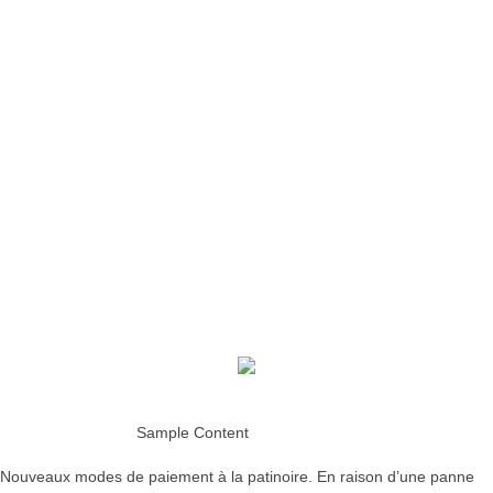
Hommage au cimetière de Flixecourt
: le souvenir de la Seconde Guerre
mondiale honoré
Dispositifs face aux fortes chaleurs
Lire la suite
Sample Content
Nouveaux modes de paiement à la patinoire. En raison d’une panne