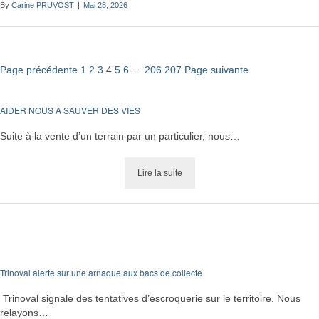
By
Carine PRUVOST
|
Mai 28, 2026
Posts
Page précédente
1
2
3
4
5
6
…
206
207
Page suivante
Navigation
AIDER NOUS A SAUVER DES VIES
Suite à la vente d’un terrain par un particulier, nous…
Lire la suite
Trinoval alerte sur une arnaque aux bacs de collecte
Trinoval signale des tentatives d’escroquerie sur le territoire. Nous
relayons…