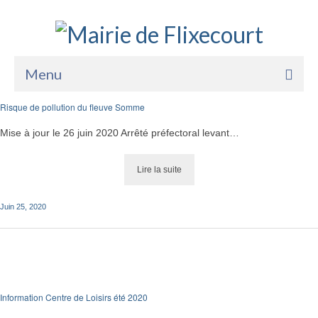
Menu
Risque de pollution du fleuve Somme
Accueil
Mise à jour le 26 juin 2020 Arrêté préfectoral levant…
Permanences des élus
La Mairie
Vie Pratique
Lire la suite
Lire la suite
Services
Juin 25, 2020
Enfance Jeunesse
Les Commissions
Sports Loisirs et Culture
Lire la suite
Information Centre de Loisirs été 2020