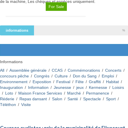
de la machine, Les chèques et espèces uniquement.
For Sale
Flixecourt : Canicule – Fortes chaleurs
Lire la suite
informations
%
Dispositifs face aux fortes
chaleurs
Une journée festive au centre de loisirs
Lire la suite
entre football, créativité et musique
Informations
All
/
Assemblée générale
/
CCAS
/
Commémorations
/
Concerts
/
Lire la suite
Flixecourt : Canicule – Fortes
concours pêche
/
Congrès
/
Culture
/
Don du Sang
/
Emploi
/
Environnement
/
Exposition
/
Festival
/
Fête
/
Graffiti
/
Habitat
/
chaleurs
Inauguration
/
Information
/
Jeunesse
/
jeux
/
Kermesse
/
Loisirs
/
Loto
/
Maison France Services
/
Marché
/
Permanence
/
OBLIGATION D’ÉQUIPEMENTS POUR
Réderie
/
Repas dansant
/
Salon
/
Santé
/
Spectacle
/
Sport
/
Lire la suite
LES UTILISATEURS D’ENGINS DE
Téléthon
/
Visite
DÉPLACEMENT PERSONNEL
MOTORISÉS (EDPM)
Une journée festive au centre de
loisirs entre football, créativité
Courses cyclistes : prix de la municipalité de Flixecourt