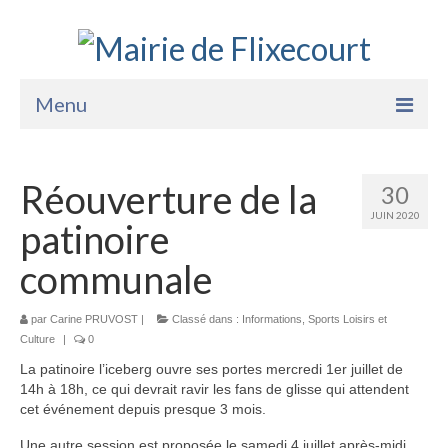
Menu
Accueil
Réouverture de la
30
La Mairie
JUIN 2020
patinoire
Vie Pratique
communale
Services
par
Enfance Jeunesse
Carine PRUVOST
|
Classé dans :
Informations
,
Sports Loisirs et
Culture
|
0
Sports Loisirs et Culture
La patinoire l’iceberg ouvre ses portes mercredi 1er juillet de
14h à 18h, ce qui devrait ravir les fans de glisse qui attendent
cet événement depuis presque 3 mois.
Une autre session est proposée le samedi 4 juillet après-midi