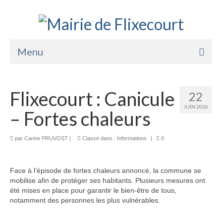
Menu
Accueil
Flixecourt : Canicule
22
La Mairie
JUIN 2026
– Fortes chaleurs
Vie Pratique
Services
par
Carine PRUVOST
|
Classé dans :
Informations
|
0
Enfance Jeunesse
Face à l’épisode de fortes chaleurs annoncé, la commune se
Sports Loisirs et Culture
mobilise afin de protéger ses habitants. Plusieurs mesures ont
été mises en place pour garantir le bien-être de tous,
notamment des personnes les plus vulnérables.