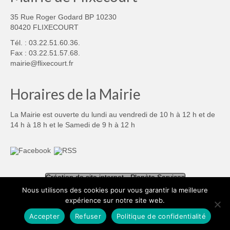
35 Rue Roger Godard BP 10230
80420 FLIXECOURT
Tél. : 03.22.51.60.36.
Fax : 03.22.51.57.68.
mairie@flixecourt.fr
Horaires de la Mairie
La Mairie est ouverte du lundi au vendredi de 10 h à 12 h et de
14 h à 18 h et le Samedi de 9 h à 12 h
Création de site internet - Planète Services
Nous utilisons des cookies pour vous garantir la meilleure
expérience sur notre site web.
Mentions légales
Politique de confidentialité
© 2026 Mairie de Flixecourt - WordPress Theme by
Kadence WP
Accepter
Refuser
Politique de confidentialité