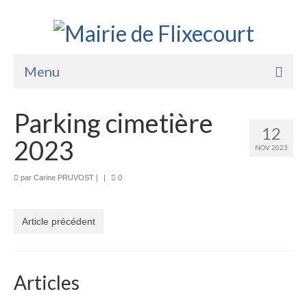
Menu
Accueil
Parking cimetière
12
La Mairie
2023
NOV 2023
Vie Pratique
par
Carine PRUVOST
|
|
0
Services
Enfance Jeunesse
Article précédent
Sports Loisirs et Culture
Articles