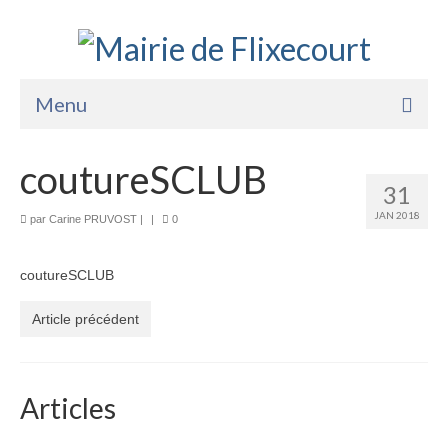
Menu
Accueil
coutureSCLUB
31
La Mairie
JAN 2018
par
Carine PRUVOST
|
|
0
Vie Pratique
coutureSCLUB
Services
Article précédent
Enfance Jeunesse
Sports Loisirs et Culture
Articles