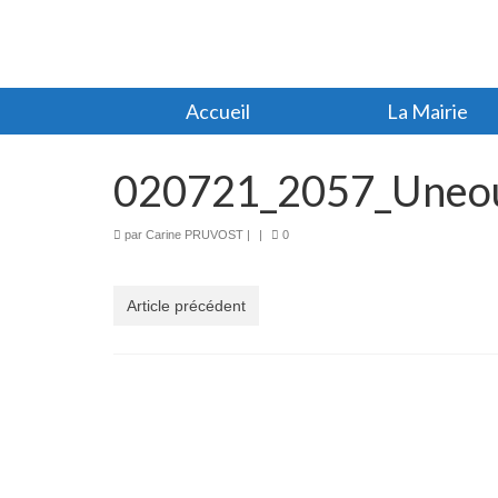
Accueil
La Mairie
020721_2057_Uneou
par
Carine PRUVOST
|
|
0
Article précédent