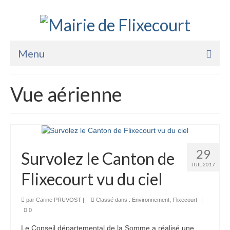
Menu
Accueil
Vue aérienne
La Mairie
Vie Pratique
Services
29
Survolez le Canton de
Enfance Jeunesse
JUIL 2017
Flixecourt vu du ciel
Sports Loisirs et Culture
par
Carine PRUVOST
|
Classé dans :
Environnement
,
Flixecourt
|
0
Le Conseil départemental de la Somme a réalisé une