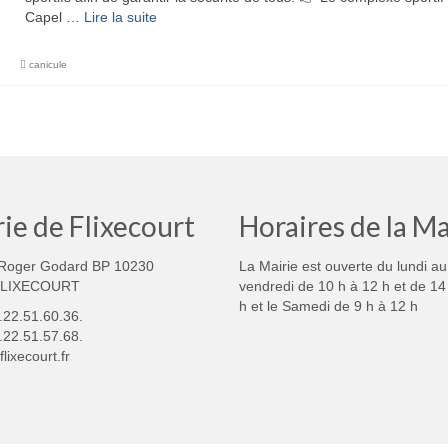
Capel …
Lire la suite­­
canicule
ie de Flixecourt
Horaires de la Ma
Roger Godard BP 10230
La Mairie est ouverte du lundi au
FLIXECOURT
vendredi de 10 h à 12 h et de 14
h et le Samedi de 9 h à 12 h
3.22.51.60.36.
.22.51.57.68.
lixecourt.fr