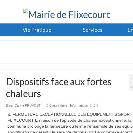
Vie Pratique
Services
En
Dispositifs face aux fortes
chaleurs
par
Carine PRUVOST
|
Classé dans :
Informations
|
0
⚠️ FERMETURE EXCEPTIONNELLE DES ÉQUIPEMENTS SPORTI
FLIXECOURT En raison de l’épisode de chaleur exceptionnelle, la
commune prolonge la fermeture ou ferme l’ensemble de ses équi
sportifs afin de garantir la sécurité de tous. 👉 Le complexe sporti