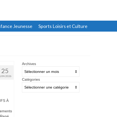
fance Jeunesse
Sports Loisirs et Culture
Archives
Archives
25
JUIN 2026
Catégories
Catégories
FS À
pements
f René