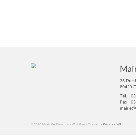
Mair
35 Rue 
80420 
Tél. : 0
Fax : 03
mairie@f
© 2026 Mairie de Flixecourt - WordPress Theme by
Kadence WP