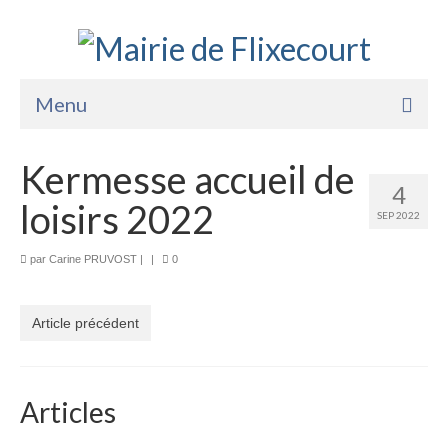
Menu
Accueil
Kermesse accueil de
4
La Mairie
loisirs 2022
SEP 2022
Vie Pratique
par
Carine PRUVOST
|
|
0
Services
Enfance Jeunesse
Article précédent
Sports Loisirs et Culture
Articles