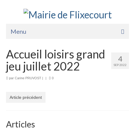
Menu
Accueil
Accueil loisirs grand
4
La Mairie
jeu juillet 2022
SEP 2022
Vie Pratique
par
Carine PRUVOST
|
|
0
Services
Enfance Jeunesse
Article précédent
Sports Loisirs et Culture
Articles