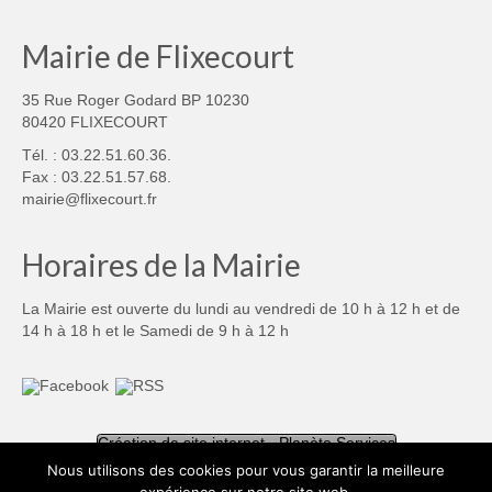
Mairie de Flixecourt
35 Rue Roger Godard BP 10230
80420 FLIXECOURT
Tél. : 03.22.51.60.36.
Fax : 03.22.51.57.68.
mairie@flixecourt.fr
Horaires de la Mairie
La Mairie est ouverte du lundi au vendredi de 10 h à 12 h et de
14 h à 18 h et le Samedi de 9 h à 12 h
Création de site internet - Planète Services
Nous utilisons des cookies pour vous garantir la meilleure
Mentions légales
Politique de confidentialité