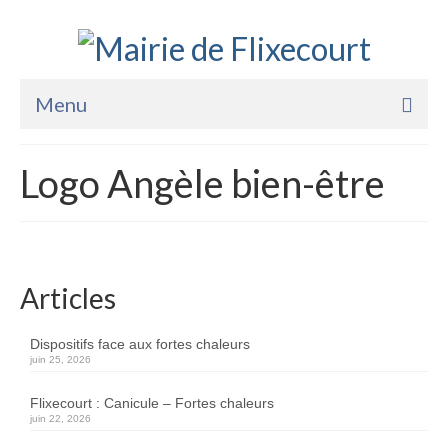
Menu
Accueil
Logo Angèle bien-être
La Mairie
Vie Pratique
Services
Articles
Enfance Jeunesse
Dispositifs face aux fortes chaleurs
juin 25, 2026
Sports Loisirs et Culture
Flixecourt : Canicule – Fortes chaleurs
juin 22, 2026