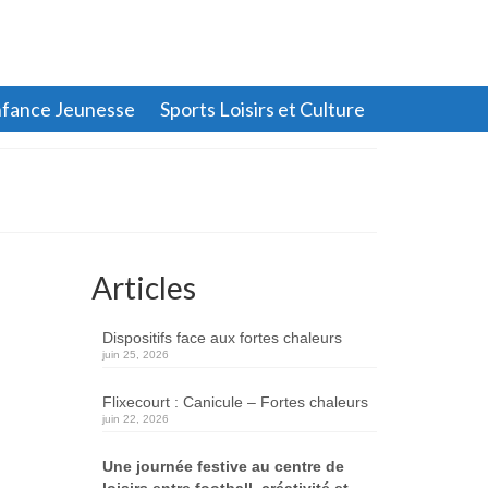
fance Jeunesse
Sports Loisirs et Culture
Articles
Dispositifs face aux fortes chaleurs
juin 25, 2026
Flixecourt : Canicule – Fortes chaleurs
juin 22, 2026
Une journée festive au centre de
loisirs entre football, créativité et