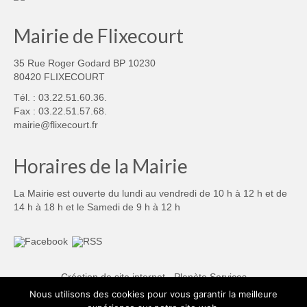
Mairie de Flixecourt
35 Rue Roger Godard BP 10230
80420 FLIXECOURT
Tél. : 03.22.51.60.36.
Fax : 03.22.51.57.68.
mairie@flixecourt.fr
Horaires de la Mairie
La Mairie est ouverte du lundi au vendredi de 10 h à 12 h et de
14 h à 18 h et le Samedi de 9 h à 12 h
Création de site internet - Planète Services
Nous utilisons des cookies pour vous garantir la meilleure
Mentions légales
Politique de confidentialité