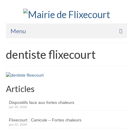
Menu
Accueil
dentiste flixecourt
La Mairie
Vie Pratique
Services
Articles
Enfance Jeunesse
Dispositifs face aux fortes chaleurs
Sports Loisirs et Culture
juin 25, 2026
Flixecourt : Canicule – Fortes chaleurs
juin 22, 2026