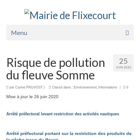
Menu
Accueil
Risque de pollution
25
La Mairie
JUIN 2020
du fleuve Somme
Vie Pratique
Services
par
Carine PRUVOST
|
Classé dans :
Environnement
,
Informations
|
0
Mise à jour le 26 juin 2020
Enfance Jeunesse
Sports Loisirs et Culture
Arrêté préfectoral levant restriction des activités nautiques
Arrêté préfectoral portant sur la restriction des produits de
la pêche issus du fleuve