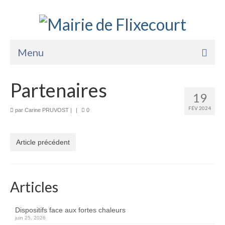
Menu
Accueil
Partenaires
19
La Mairie
FÉV 2024
par
Carine PRUVOST
|
|
0
Vie Pratique
Services
Article précédent
Enfance Jeunesse
Sports Loisirs et Culture
Articles
Dispositifs face aux fortes chaleurs
juin 25, 2026