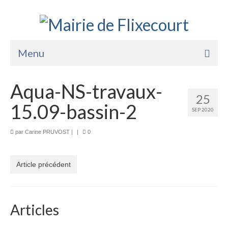
Menu
Accueil
Aqua-NS-travaux-
25
La Mairie
15.09-bassin-2
SEP 2020
Vie Pratique
par
Carine PRUVOST
|
|
0
Services
Enfance Jeunesse
Article précédent
Sports Loisirs et Culture
Articles