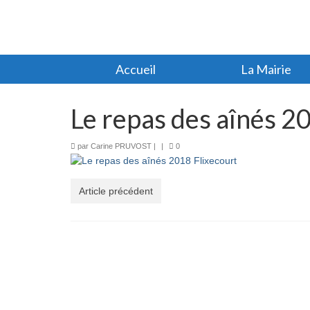
Accueil
La Mairie
Le repas des aînés 2
par
Carine PRUVOST
|
|
0
Article précédent