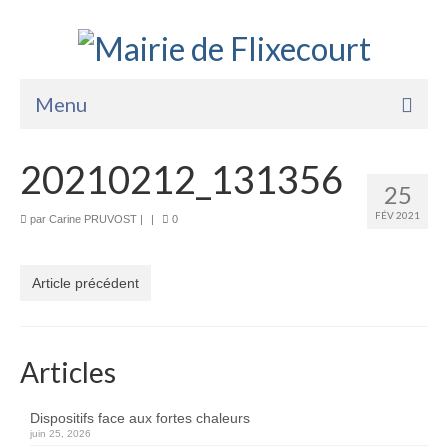
Menu
Accueil
20210212_131356
25
La Mairie
FÉV 2021
par
Carine PRUVOST
|
|
0
Vie Pratique
Services
Article précédent
Enfance Jeunesse
Sports Loisirs et Culture
Articles
Dispositifs face aux fortes chaleurs
juin 25, 2026