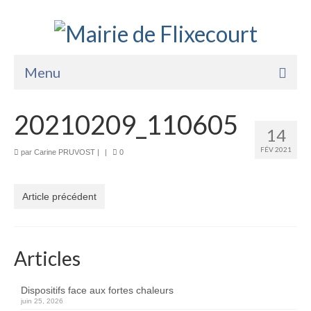
Menu
Accueil
20210209_110605
14
La Mairie
FÉV 2021
par
Carine PRUVOST
|
|
0
Vie Pratique
Services
Article précédent
Enfance Jeunesse
Sports Loisirs et Culture
Articles
Dispositifs face aux fortes chaleurs
juin 25, 2026