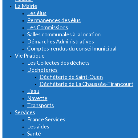
La Mairie
Les élus
Permanences des élus
Les Commissions
Salles communales à la location
Démarches Administratives
Comptes-rendus du conseil municipal
Vie Pratique
Les Collectes des déchets
Déchèteries
Déchèterie de Saint-Ouen
Déchèterie de La Chaussée-Tirancourt
L’eau
Navette
Transports
Services
France Services
Les aides
Santé