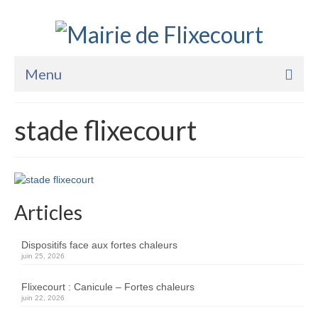
Menu
Accueil
stade flixecourt
La Mairie
Vie Pratique
Services
Articles
Enfance Jeunesse
Dispositifs face aux fortes chaleurs
Sports Loisirs et Culture
juin 25, 2026
Flixecourt : Canicule – Fortes chaleurs
juin 22, 2026