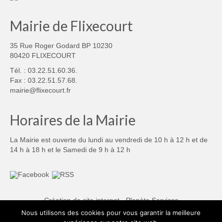
Mairie de Flixecourt
35 Rue Roger Godard BP 10230
80420 FLIXECOURT
Tél. : 03.22.51.60.36.
Fax : 03.22.51.57.68.
mairie@flixecourt.fr
Horaires de la Mairie
La Mairie est ouverte du lundi au vendredi de 10 h à 12 h et de
14 h à 18 h et le Samedi de 9 h à 12 h
Création de site internet - Planète Services
Nous utilisons des cookies pour vous garantir la meilleure
Mentions légales
Politique de confidentialité