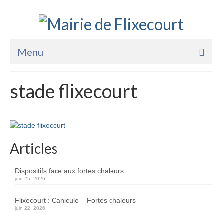
Menu
Accueil
stade flixecourt
La Mairie
Vie Pratique
Services
Articles
Enfance Jeunesse
Dispositifs face aux fortes chaleurs
Sports Loisirs et Culture
juin 25, 2026
Flixecourt : Canicule – Fortes chaleurs
juin 22, 2026