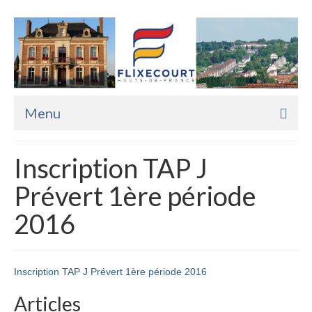
Menu
Accueil
Inscription TAP J
La Mairie
Prévert 1ère période
Vie Pratique
2016
Services
Enfance Jeunesse
Inscription TAP J Prévert 1ère période 2016
Sports Loisirs et Culture
Articles