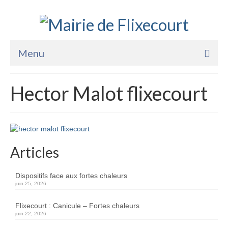
Menu
Accueil
Hector Malot flixecourt
La Mairie
Vie Pratique
Services
Articles
Enfance Jeunesse
Dispositifs face aux fortes chaleurs
Sports Loisirs et Culture
juin 25, 2026
Flixecourt : Canicule – Fortes chaleurs
juin 22, 2026