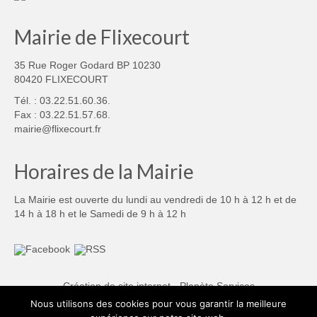
Mairie de Flixecourt
35 Rue Roger Godard BP 10230
80420 FLIXECOURT
Tél. : 03.22.51.60.36.
Fax : 03.22.51.57.68.
mairie@flixecourt.fr
Horaires de la Mairie
La Mairie est ouverte du lundi au vendredi de 10 h à 12 h et de
14 h à 18 h et le Samedi de 9 h à 12 h
Création de site internet - Planète Services
Nous utilisons des cookies pour vous garantir la meilleure
Mentions légales
Politique de confidentialité