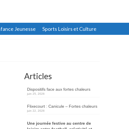
fance Jeunesse
Sports Loisirs et Culture
Articles
Dispositifs face aux fortes chaleurs
juin 25, 2026
Flixecourt : Canicule – Fortes chaleurs
juin 22, 2026
Une journée festive au centre de
loisirs entre football, créativité et