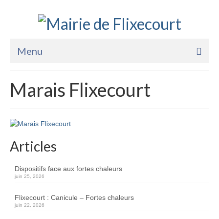
Menu
Accueil
Marais Flixecourt
La Mairie
Vie Pratique
Services
Articles
Enfance Jeunesse
Dispositifs face aux fortes chaleurs
Sports Loisirs et Culture
juin 25, 2026
Flixecourt : Canicule – Fortes chaleurs
juin 22, 2026