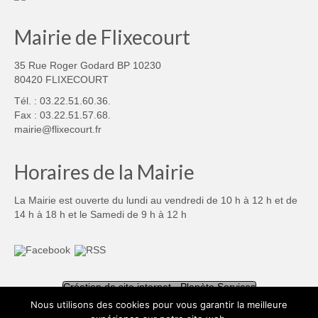
Mairie de Flixecourt
35 Rue Roger Godard BP 10230
80420 FLIXECOURT
Tél. : 03.22.51.60.36.
Fax : 03.22.51.57.68.
mairie@flixecourt.fr
Horaires de la Mairie
La Mairie est ouverte du lundi au vendredi de 10 h à 12 h et de
14 h à 18 h et le Samedi de 9 h à 12 h
Création de site internet - Planète Services
Nous utilisons des cookies pour vous garantir la meilleure
Mentions légales
Politique de confidentialité