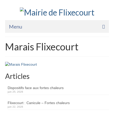
Menu
Accueil
Marais Flixecourt
La Mairie
Vie Pratique
Services
Articles
Enfance Jeunesse
Dispositifs face aux fortes chaleurs
Sports Loisirs et Culture
juin 25, 2026
Flixecourt : Canicule – Fortes chaleurs
juin 22, 2026