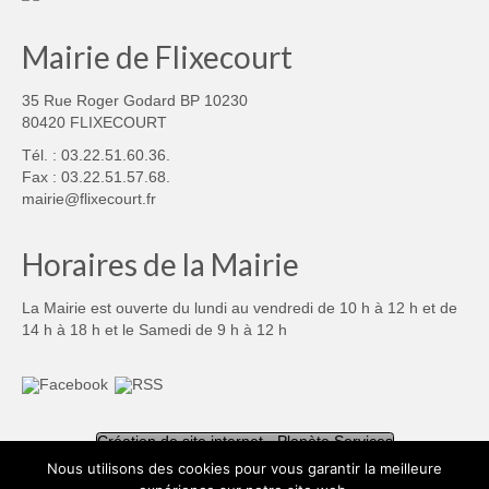
Mairie de Flixecourt
35 Rue Roger Godard BP 10230
80420 FLIXECOURT
Tél. : 03.22.51.60.36.
Fax : 03.22.51.57.68.
mairie@flixecourt.fr
Horaires de la Mairie
La Mairie est ouverte du lundi au vendredi de 10 h à 12 h et de
14 h à 18 h et le Samedi de 9 h à 12 h
Création de site internet - Planète Services
Nous utilisons des cookies pour vous garantir la meilleure
Mentions légales
Politique de confidentialité