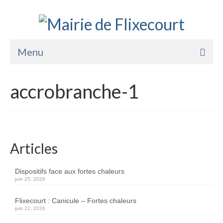
Menu
Accueil
accrobranche-1
La Mairie
Vie Pratique
Services
Articles
Enfance Jeunesse
Dispositifs face aux fortes chaleurs
juin 25, 2026
Sports Loisirs et Culture
Flixecourt : Canicule – Fortes chaleurs
juin 22, 2026