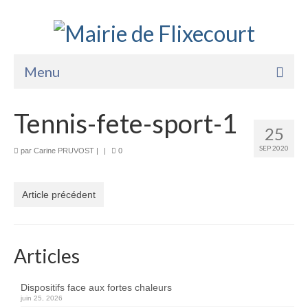
Menu
Accueil
Tennis-fete-sport-1
25
La Mairie
SEP 2020
par
Carine PRUVOST
|
|
0
Vie Pratique
Services
Article précédent
Enfance Jeunesse
Sports Loisirs et Culture
Articles
Dispositifs face aux fortes chaleurs
juin 25, 2026