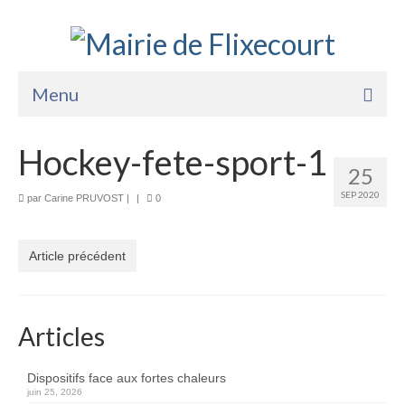
Menu
Accueil
Hockey-fete-sport-1
25
La Mairie
SEP 2020
par
Carine PRUVOST
|
|
0
Vie Pratique
Services
Article précédent
Enfance Jeunesse
Sports Loisirs et Culture
Articles
Dispositifs face aux fortes chaleurs
juin 25, 2026