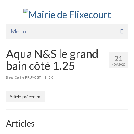
Menu
Accueil
Aqua N&S le grand
21
La Mairie
bain côté 1.25
NOV 2020
Vie Pratique
par
Carine PRUVOST
|
|
0
Services
Enfance Jeunesse
Article précédent
Sports Loisirs et Culture
Articles