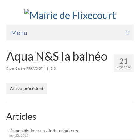
Menu
Accueil
Aqua N&S la balnéo
21
La Mairie
NOV 2020
par
Carine PRUVOST
|
|
0
Vie Pratique
Services
Article précédent
Enfance Jeunesse
Sports Loisirs et Culture
Articles
Dispositifs face aux fortes chaleurs
juin 25, 2026