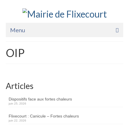
Menu
Accueil
OIP
La Mairie
Vie Pratique
Services
Articles
Enfance Jeunesse
Dispositifs face aux fortes chaleurs
juin 25, 2026
Sports Loisirs et Culture
Flixecourt : Canicule – Fortes chaleurs
juin 22, 2026