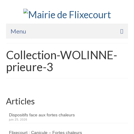
Menu
Accueil
Collection-WOLINNE-
La Mairie
prieure-3
Vie Pratique
Services
Enfance Jeunesse
Articles
Sports Loisirs et Culture
Dispositifs face aux fortes chaleurs
juin 25, 2026
Flixecourt : Canicule – Fortes chaleurs