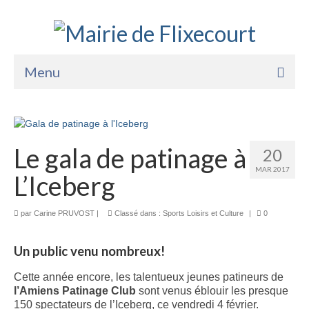
Menu
Accueil
La Mairie
Le gala de patinage à
20
Vie Pratique
MAR 2017
L’Iceberg
Services
par
Carine PRUVOST
|
Classé dans :
Sports Loisirs et Culture
|
0
Enfance Jeunesse
Un public venu nombreux!
Sports Loisirs et Culture
Cette année encore, les talentueux jeunes patineurs de
l’Amiens Patinage Club
sont venus éblouir les presque
150 spectateurs de l’Iceberg, ce vendredi 4 février.