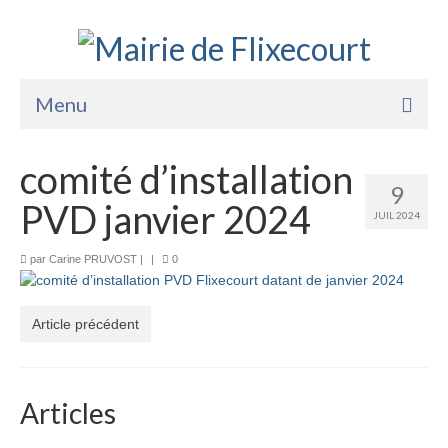
Menu
Accueil
comité d’installation
9
La Mairie
PVD janvier 2024
JUIL 2024
Vie Pratique
par
Carine PRUVOST
|
|
0
Services
Enfance Jeunesse
Article précédent
Sports Loisirs et Culture
Articles