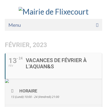
Menu
Accueil
FÉVRIER, 2023
La Mairie
Vie Pratique
13
24
VACANCES DE FÉVRIER À
L'AQUAN&S
FEV
Services
Enfance Jeunesse
Sports Loisirs et Culture
HORAIRE
13 (Lundi) 10:00 - 24 (Vendredi) 21:00