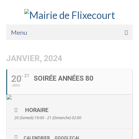
Menu
Accueil
JANVIER, 2024
La Mairie
Vie Pratique
20
21
SOIRÉE ANNÉES 80
JANV
Services
Enfance Jeunesse
HORAIRE
Sports Loisirs et Culture
20 (Samedi) 19:00 - 21 (Dimanche) 02:00
CALENDRIER
GOOGLECAL