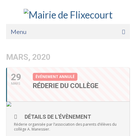
Menu
Accueil
MARS, 2020
La Mairie
Vie Pratique
29
ÉVÉNEMENT ANNULÉ
MARS
RÉDERIE DU COLLÈGE
Services
Enfance Jeunesse
Sports Loisirs et Culture
DÉTAILS DE L'ÉVÈNEMENT
Réderie organisée par l’association des parents d’élèves du
collège A. Manessier.