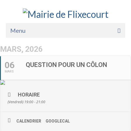
Menu
Accueil
MARS, 2026
La Mairie
06
QUESTION POUR UN CÔLON
Vie Pratique
MARS
Services
Enfance Jeunesse
HORAIRE
(Vendredi) 19:00 - 21:00
Sports Loisirs et Culture
CALENDRIER
GOOGLECAL