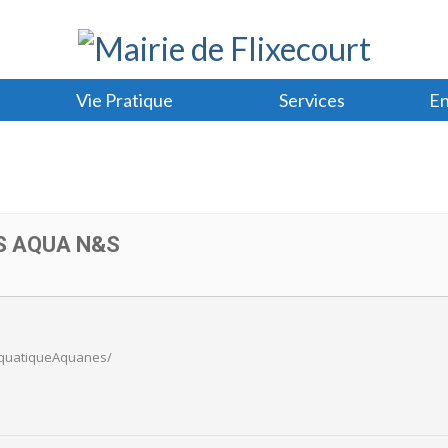
Vie Pratique
Services
En
S AQUA N&S
AquatiqueAquanes/