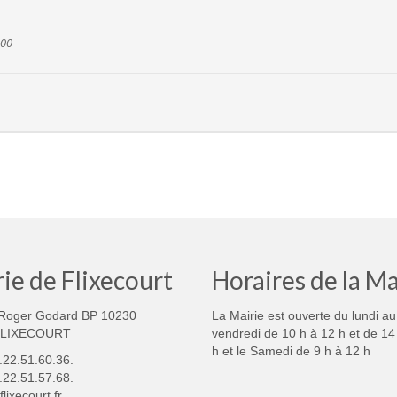
:00
ie de Flixecourt
Horaires de la Ma
Roger Godard BP 10230
La Mairie est ouverte du lundi au
FLIXECOURT
vendredi de 10 h à 12 h et de 14
h et le Samedi de 9 h à 12 h
3.22.51.60.36.
.22.51.57.68.
lixecourt.fr