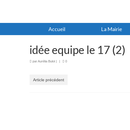
Accueil
La Mairie
idée equipe le 17 (2)
par
Aurélia Bulot
|
|
0
Article précédent