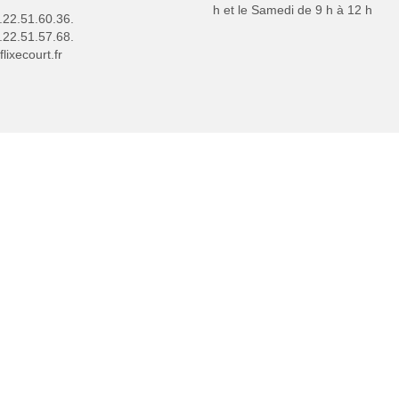
h et le Samedi de 9 h à 12 h
3.22.51.60.36.
.22.51.57.68.
lixecourt.fr