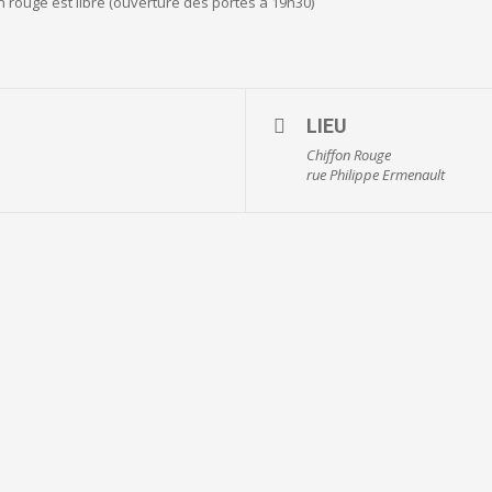
n rouge est libre (ouverture des portes à 19h30)
LIEU
Chiffon Rouge
rue Philippe Ermenault