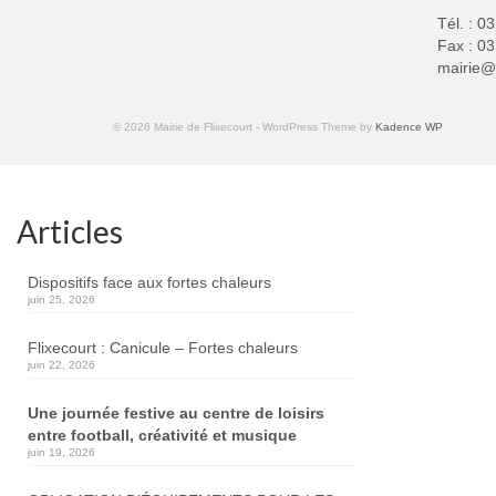
Tél. : 0
Fax : 03
mairie@f
© 2026 Mairie de Flixecourt - WordPress Theme by
Kadence WP
Articles
Dispositifs face aux fortes chaleurs
juin 25, 2026
Flixecourt : Canicule – Fortes chaleurs
juin 22, 2026
Une journée festive au centre de loisirs
entre football, créativité et musique
juin 19, 2026