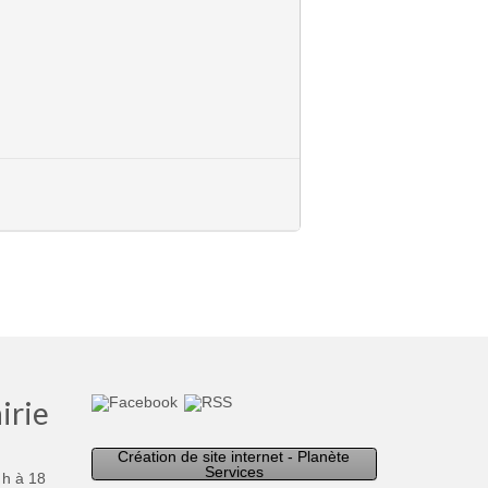
irie
Création de site internet - Planète
Services
 h à 18