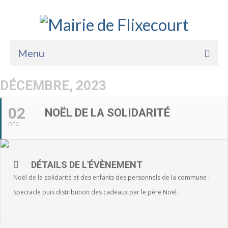
Menu
Accueil
DÉCEMBRE, 2023
La Mairie
02
NOËL DE LA SOLIDARITÉ
Vie Pratique
DÉC
Services
Enfance Jeunesse
DÉTAILS DE L'ÉVÈNEMENT
Noël de la solidarité et des enfants des personnels de la commune :
Sports Loisirs et Culture
Spectacle puis distribution des cadeaux par le père Noël.