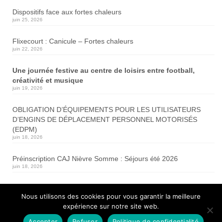
Dispositifs face aux fortes chaleurs
juin 25, 2026
Flixecourt : Canicule – Fortes chaleurs
juin 22, 2026
Une journée festive au centre de loisirs entre football,
créativité et musique
juin 19, 2026
OBLIGATION D’ÉQUIPEMENTS POUR LES UTILISATEURS
D’ENGINS DE DÉPLACEMENT PERSONNEL MOTORISÉS
(EDPM)
juin 18, 2026
Préinscription CAJ Nièvre Somme : Séjours été 2026
juin 18, 2026
Travaux de renforcement de chaussée
Nous utilisons des cookies pour vous garantir la meilleure
RD1001
expérience sur notre site web.
juin 17, 2026
Accepter
Refuser
Politique de confidentialité